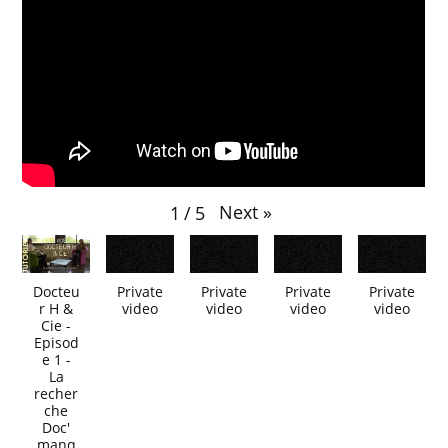
Next
»
1
/
5
Docteu
Private
Private
Private
Private
r H &
video
video
video
video
Cie -
Episod
e 1 -
La
recher
che
Doc'
manq