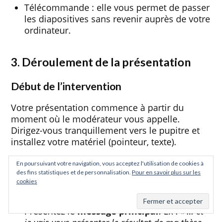
Télécommande : elle vous permet de passer
les diapositives sans revenir auprès de votre
ordinateur.
3. Déroulement de la présentation
Début de l’intervention
Votre présentation commence à partir du
moment où le modérateur vous appelle.
Dirigez-vous tranquillement vers le pupitre et
installez votre matériel (pointeur, texte).
Démarrez par une
formule de politesse.
Ex
En poursuivant votre navigation, vous acceptez l'utilisation de cookies à
: « Bonjour Mesdames et Messieurs… »
des fins statistiques et de personnalisation.
Pour en savoir plus sur les
cookies
Présentez vous
succinctement. Ex : «
Je
m’appelle Nicolas de Chanaud… »
Présentez le
message principal
. Ex :
« … et