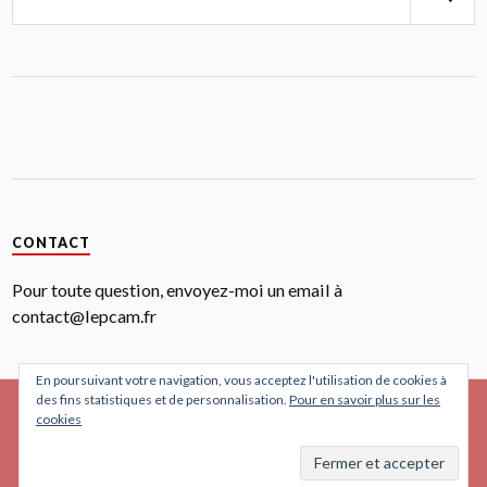
CONTACT
Pour toute question, envoyez-moi un email à
contact@lepcam.fr
En poursuivant votre navigation, vous acceptez l'utilisation de cookies à
des fins statistiques et de personnalisation.
Pour en savoir plus sur les
THÈME INSPIRÉ PAR
ANDERS NORÉN
cookies
SITE OPTIMISÉ POUR LES NAVIGATEURS CHROME ET SAFARI
CONTENU PROTÉGÉ PAR UNE LICENCE CREATIVE COMMON