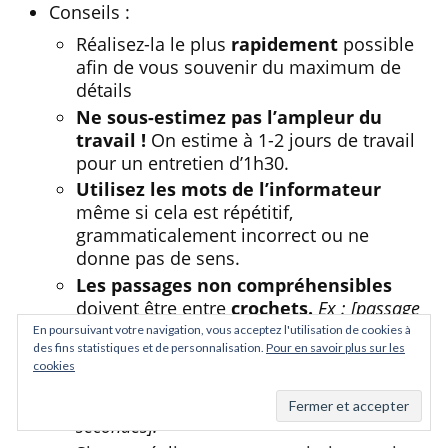
Conseils :
Réalisez-la le plus
rapidement
possible
afin de vous souvenir du maximum de
détails
Ne sous-estimez pas l’ampleur du
travail !
On estime à 1-2 jours de travail
pour un entretien d’1h30.
Utilisez les mots de l’informateur
même si cela est répétitif,
grammaticalement incorrect ou ne
donne pas de sens.
Les passages non compréhensibles
doivent être entre
crochets.
Ex : [passage
non compréhensible]
En poursuivant votre navigation, vous acceptez l'utilisation de cookies à
des fins statistiques et de personnalisation.
Pour en savoir plus sur les
N’oubliez pas d’y ajouter des
éléments
cookies
non verbaux, des bruits ou des
pauses
.
Ex : [rire], [silence durant 20
secondes].