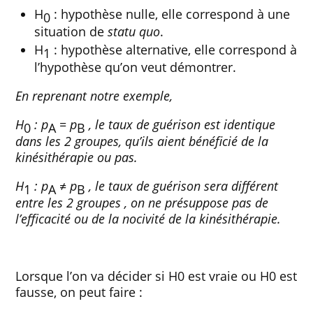
H
: hypothèse nulle, elle correspond à une
0
situation de
statu quo
.
H
: hypothèse alternative, elle correspond à
1
l’hypothèse qu’on veut démontrer.
En reprenant notre exemple,
H
: p
= p
, le taux de guérison est identique
0
A
B
dans les 2 groupes, qu’ils aient bénéficié de la
kinésithérapie ou pas.
H
: p
≠
p
, le taux de guérison sera différent
1
A
B
entre les 2 groupes , on ne présuppose pas de
l’efficacité ou de la nocivité de la kinésithérapie.
Lorsque l’on va décider si H0 est vraie ou H0 est
fausse, on peut faire :