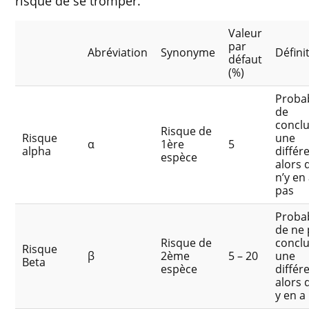
risque de se tromper.
Valeur
par
Abréviation
Synonyme
Défini
défaut
(%)
Probab
de
conclu
Risque de
Risque
une
α
1ère
5
alpha
différ
espèce
alors q
n’y en
pas
Probab
de ne 
Risque de
conclu
Risque
β
2ème
5 – 20
une
Beta
espèce
différ
alors q
y en a