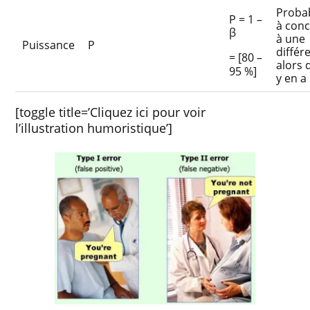
Probab
P = 1 –
à conc
β
à une
Puissance
P
différ
= [80 –
alors q
95 %]
y en a
[toggle title=’Cliquez ici pour voir
l’illustration humoristique’]