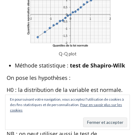
Q-Q plot
Méthode statistique :
test de Shapiro-Wilk
On pose les hypothèses :
H0 : la distribution de la variable est normale.
En poursuivant votre navigation, vous acceptez l'utilisation de cookies à
H1 : la distribution n’est pas normale.
des fins statistiques et de personnalisation.
Pour en savoir plus sur les
cookies
Si p < alpha, on rejette H0, on conclue que la
distribution ne suit pas une loi normale.
NB : on peut utiliser aussi le test de